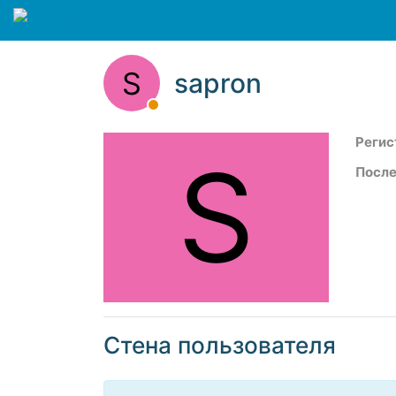
S
sapron
Регис
S
После
Стена пользователя