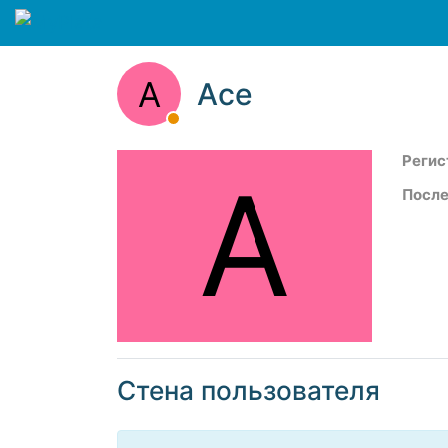
A
Ace
Регис
A
После
Стена пользователя