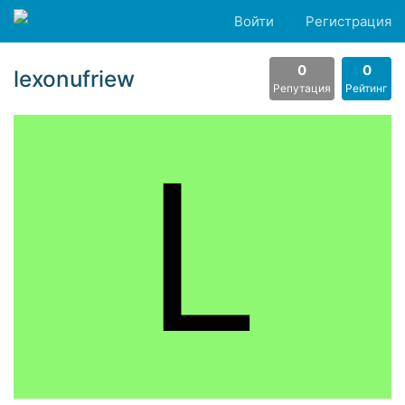
Войти
Регистрация
0
0
lexonufriew
Репутация
Рейтинг
L