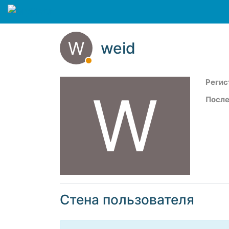
W
weid
Регис
W
После
Стена пользователя