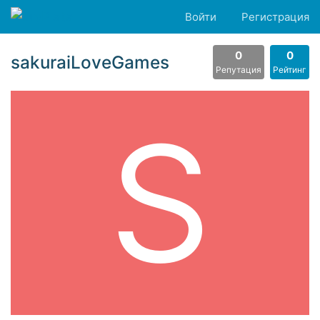
Войти
Регистрация
0
0
sakuraiLoveGames
Репутация
Рейтинг
S