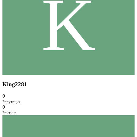
K
King2281
0
Репутация
0
Рейтинг