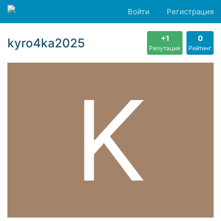
Войти
Регистрация
+1
0
kyro4ka2025
Репутация
Рейтинг
K