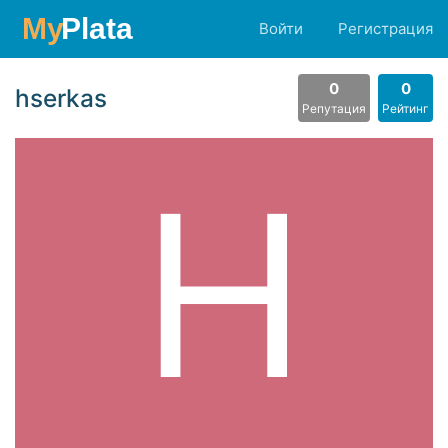
Войти
Регистрация
0
0
hserkas
Репутация
Рейтинг
H