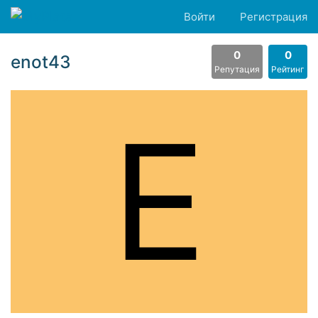
Войти
Регистрация
0
0
enot43
Репутация
Рейтинг
E