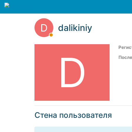
D
dalikiniy
Регис
D
После
Стена пользователя