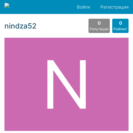
Войти
Регистрация
0
0
nindza52
Репутация
Рейтинг
N