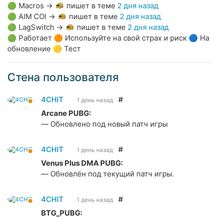
🟢
Macros
→
пишет в теме
2 дня назад
🟢
AIM COl
→
пишет в теме
2 дня назад
🟢
LagSwitch
→
пишет в теме
2 дня назад
🟢 Работает 🟠 Используйте на свой страх и риск 🔵 На
обновление 🟡 Тест
Стена пользователя
4CHIT
#
1 день назад
Arcane PUBG:
— Обновлено под новый патч игры
4CHIT
#
1 день назад
Venus Plus DMA PUBG:
— Обновлён под текущий патч игры.
4CHIT
#
1 день назад
BTG_PUBG: