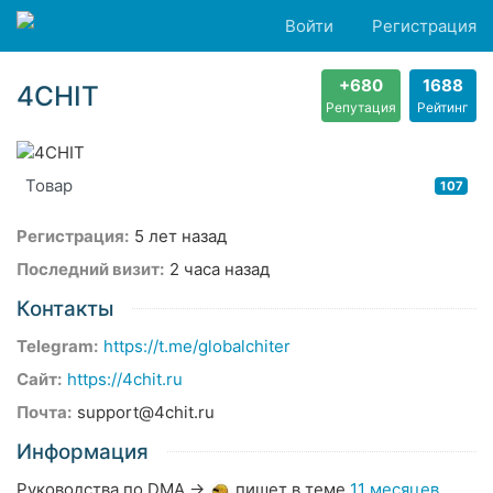
Войти
Регистрация
+680
1688
4CHIT
Репутация
Рейтинг
Товар
107
Регистрация:
5 лет назад
Последний визит:
2 часа назад
Контакты
Telegram:
https://t.me/globalchiter
Сайт:
https://4chit.ru
Почта:
support@4chit.ru
Информация
Руководства по DMA
→
пишет в теме
11 месяцев