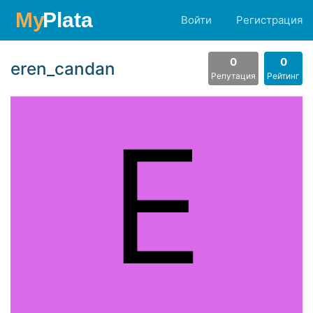
Войти
Регистрация
0
0
eren_candan
Репутация
Рейтинг
E