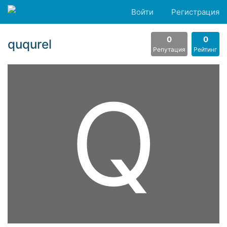
Войти
Регистрация
0
0
ququrel
Репутация
Рейтинг
Q