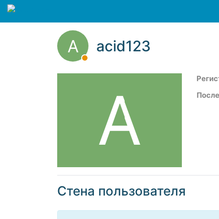
A
acid123
Регис
A
После
Стена пользователя