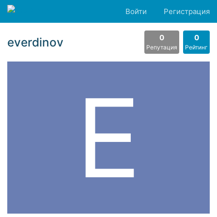
Войти
Регистрация
0
0
everdinov
Репутация
Рейтинг
E