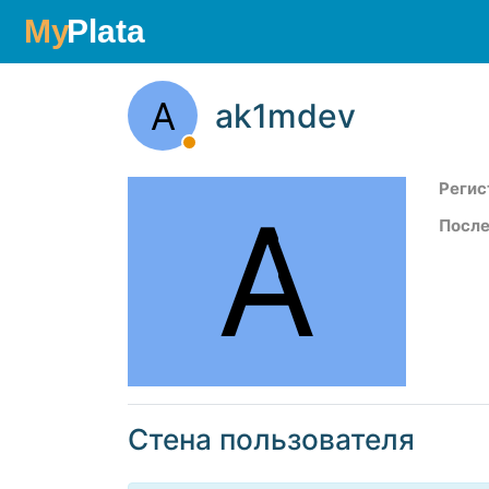
A
ak1mdev
Регис
A
После
Стена пользователя