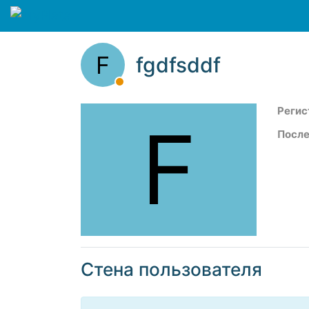
F
fgdfsddf
Регис
F
После
Стена пользователя