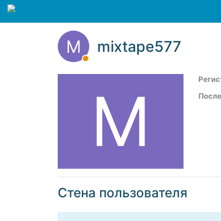
M
mixtape577
Регис
M
После
Стена пользователя