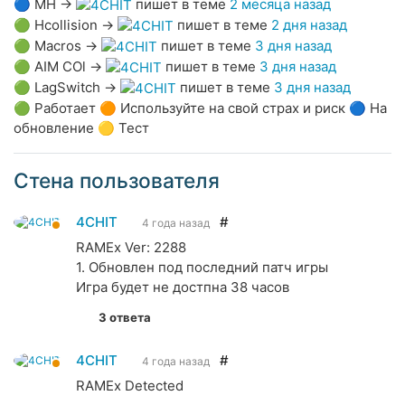
🔵
MH
→
пишет в теме
2 месяца назад
🟢
Hcollision
→
пишет в теме
2 дня назад
🟢
Macros
→
пишет в теме
3 дня назад
🟢
AIM COl
→
пишет в теме
3 дня назад
🟢
LagSwitch
→
пишет в теме
3 дня назад
🟢 Работает 🟠 Используйте на свой страх и риск 🔵 На
обновление 🟡 Тест
Стена пользователя
4CHIT
#
4 года назад
RAMEx Ver: 2288
1. Обновлен под последний патч игры
Игра будет не достпна 38 часов
3 ответа
4CHIT
#
4 года назад
RAMEx Detected