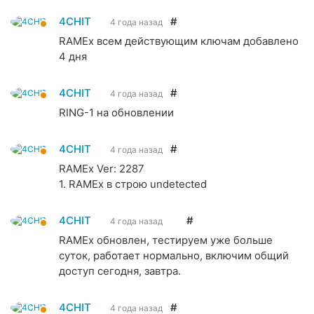
4CHIT
#
4 года назад
RAMEx всем действующим ключам добавлено
4 дня
4CHIT
#
4 года назад
RING-1 на обновлении
4CHIT
#
4 года назад
RAMEx Ver: 2287
1. RAMEx в строю undetected
4CHIT
#
4 года назад
RAMEx обновлен, тестируем уже больше
суток, работает нормально, включим общий
доступ сегодня, завтра.
4CHIT
#
4 года назад