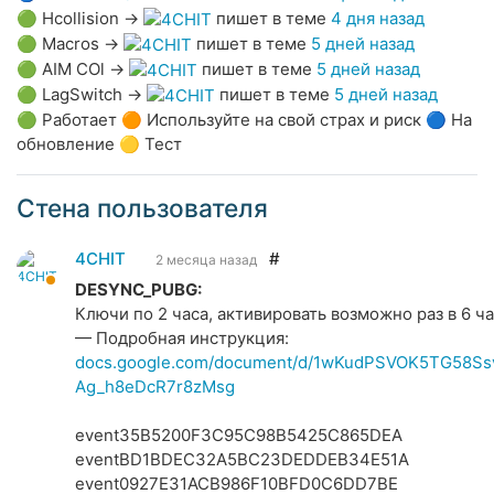
🟢
Hcollision
→
пишет в теме
4 дня назад
🟢
Macros
→
пишет в теме
5 дней назад
🟢
AIM COl
→
пишет в теме
5 дней назад
🟢
LagSwitch
→
пишет в теме
5 дней назад
🟢 Работает 🟠 Используйте на свой страх и риск 🔵 На
обновление 🟡 Тест
Стена пользователя
4CHIT
#
2 месяца назад
DESYNC_PUBG:
Ключи по 2 часа, активировать возможно раз в 6 ча
— Подробная инструкция:
docs.google.com/document/d/1wKudPSVOK5TG58Ss
Ag_h8eDcR7r8zMsg
event35B5200F3C95C98B5425C865DEA
eventBD1BDEC32A5BC23DEDDEB34E51A
event0927E31ACB986F10BFD0C6DD7BE