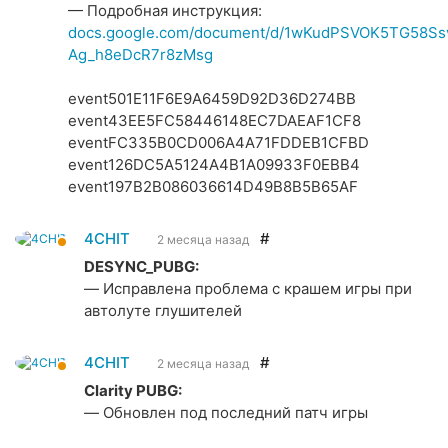
— Подробная инструкция:
docs.google.com/document/d/1wKudPSVOK5TG58Ss
Ag_h8eDcR7r8zMsg
event501E11F6E9A6459D92D36D274BB
event43EE5FC58446148EC7DAEAF1CF8
eventFC335B0CD006A4A71FDDEB1CFBD
event126DC5A5124A4B1A09933F0EBB4
event197B2B086036614D49B8B5B65AF
4CHIT
#
2 месяца назад
DESYNC_PUBG:
— Исправлена проблема с крашем игры при
автолуте глушителей
4CHIT
#
2 месяца назад
Clarity PUBG:
— Обновлен под последний патч игры