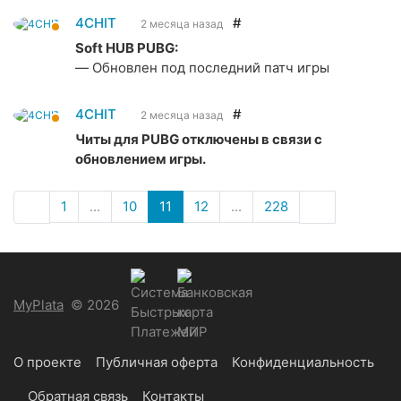
4CHIT
#
2 месяца назад
Soft HUB PUBG:
— Обновлен под последний патч игры
4CHIT
#
2 месяца назад
Читы для PUBG отключены в связи с
обновлением игры.
1
...
10
11
12
...
228
MyPlata
© 2026
О проекте
Публичная оферта
Конфиденциальность
Обратная связь
Контакты