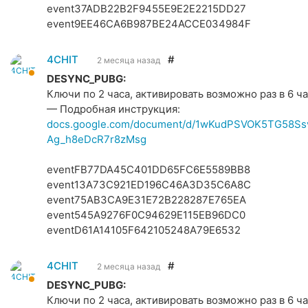
event37ADB22B2F9455E9E2E2215DD27
event9EE46CA6B987BE24ACCE034984F
4CHIT
#
2 месяца назад
DESYNC_PUBG:
Ключи по 2 часа, активировать возможно раз в 6 ча
— Подробная инструкция:
docs.google.com/document/d/1wKudPSVOK5TG58Ss
Ag_h8eDcR7r8zMsg
eventFB77DA45C401DD65FC6E5589BB8
event13A73C921ED196C46A3D35C6A8C
event75AB3CA9E31E72B228287E765EA
event545A9276F0C94629E115EB96DC0
eventD61A14105F642105248A79E6532
4CHIT
#
2 месяца назад
DESYNC_PUBG:
Ключи по 2 часа, активировать возможно раз в 6 ча