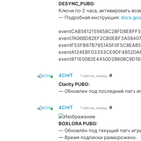
DESYNC_PUBG:
Ключи по 2 часа, активировать воз
— Подробная инструкция:
docs.go
eventCAB5612155658C28FD8EBFF5
event7A068D82EF2CB0EBF3A5840
eventF53FB67B7651A5F0F5C8EA85
eventA124EBF03353CE9DF4852DA
event871E0082E4450D28608C9D16
4CHIT
#
1 месяц назад
Clarity PUBG:
— Обновлен под последний патч и
4CHIT
#
1 месяц назад
BOXLORA PUBG:
— Обновлён под текущий патч игр
— Время подписки разморожено.