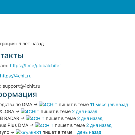
трация:
5 лет назад
нтакты
ram:
https://t.me/globalchiter
https://4chit.ru
:
support@4chit.ru
формация
одства по DMA
→
пишет в теме
11 месяцев назад
XLORA
→
пишет в теме
2 дня назад
B RADAR
→
пишет в теме
2 дня назад
nus Plus DMA
→
пишет в теме
2 дня назад
sync
→
пишет в теме
1 день назад