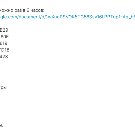
можно раз в 6 часов:
ogle.com/document/d/1wKudPSVOK5TG58Ssv16LPPTup1-Ag_h
B29
760E
619
FD18
423
гры
ы.