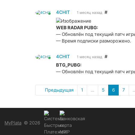
4CHIT
#
1 месяц назад
WEB RADAR PUBG:
— Обновлён под текущий патч игр
— Время подписки разморожено.
4CHIT
#
1 месяц назад
BTG_PUBG:
— Обновлён под текущий патч игр
1
...
5
6
7
..
Предыдущая
MyPlata
© 2026