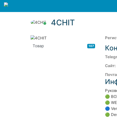
4CHIT
Регис
Товар
Ко
107
Teleg
Сайт:
Почта
Ин
Руков
🟢
BO
🟢
WE
🔵
Ve
🟢
De