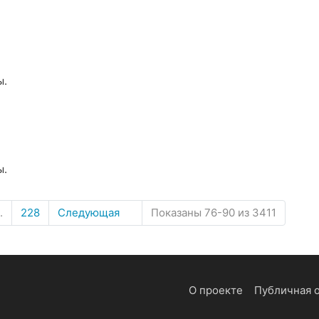
ы.
ы.
.
228
Показаны 76-90 из 3411
Следующая
О проекте
Публичная 