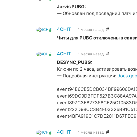
Jarvis PUBG:
— Обновлен под последний патч и
4CHIT
#
1 месяц назад
Читы для PUBG отключены в связи
4CHIT
#
1 месяц назад
DESYNC_PUBG:
Ключи по 2 часа, активировать воз
— Подробная инструкция:
docs.go
event94E6CE5DCB034BF99606DA1
event69DC9DBFDF627B3C88AA97
event897C3E827358CF25C10583D
event222D98CC3B4F03326B91C51
event4BFA919C1C7DE2011D67FEC
4CHIT
#
1 месяц назад