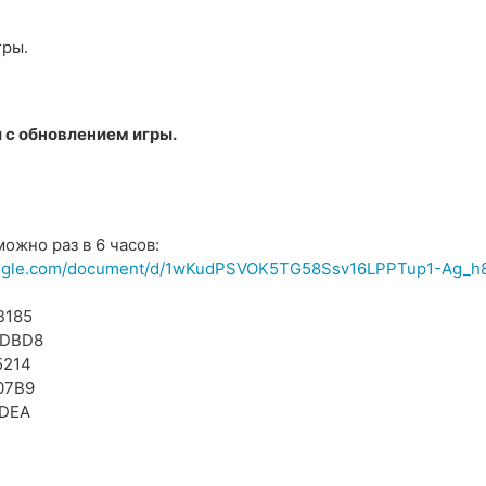
гры.
 с обновлением игры.
можно раз в 6 часов:
ogle.com/document/d/1wKudPSVOK5TG58Ssv16LPPTup1-Ag_h
B185
ADBD8
5214
07B9
9DEA