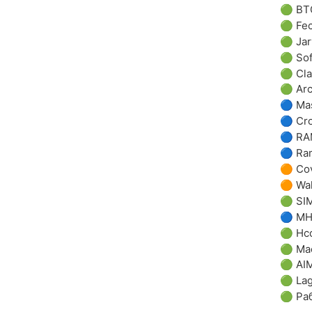
🟢
BT
🟢
Fec
🟢
Jar
🟢
So
🟢
Cla
🟢
Ar
🔵
Ma
🔵
Cr
🔵
RA
🔵
Ra
🟠
Co
🟠
Wa
🟢
SI
🔵
M
🟢
Hco
🟢
Ma
🟢
AI
🟢
La
🟢 Ра