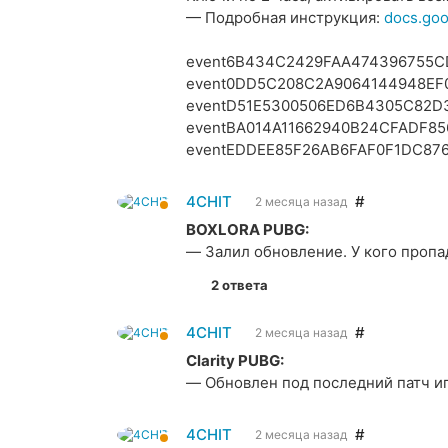
— Подробная инструкция:
docs.go
event6B434C2429FAA474396755C
event0DD5C208C2A9064144948EF
eventD51E5300506ED6B4305C82D
eventBA014A11662940B24CFADF85
eventEDDEE85F26AB6FAF0F1DC87
4CHIT
#
2 месяца назад
BOXLORA PUBG:
— Залил обновление. У кого пропа
2 ответа
4CHIT
#
2 месяца назад
Clarity PUBG:
— Обновлен под последний патч и
4CHIT
#
2 месяца назад