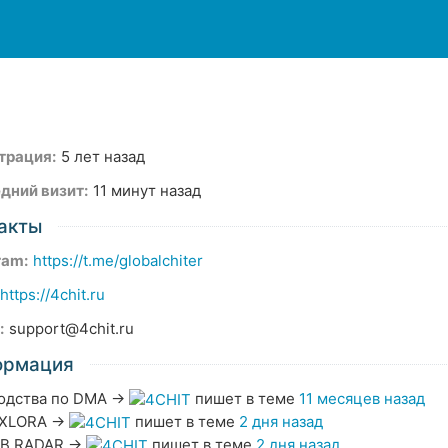
трация:
5 лет назад
дний визит:
11 минут назад
акты
ram:
https://t.me/globalchiter
https://4chit.ru
:
support@4chit.ru
ормация
одства по DMA
→
пишет в теме
11 месяцев назад
XLORA
→
пишет в теме
2 дня назад
B RADAR
→
пишет в теме
2 дня назад