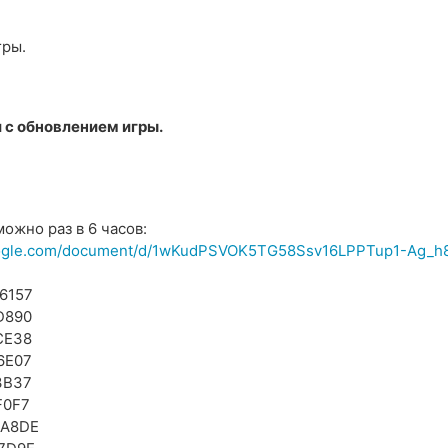
гры.
 с обновлением игры.
можно раз в 6 часов:
ogle.com/document/d/1wKudPSVOK5TG58Ssv16LPPTup1-Ag_h
6157
D890
CE38
6E07
3B37
F0F7
9A8DE