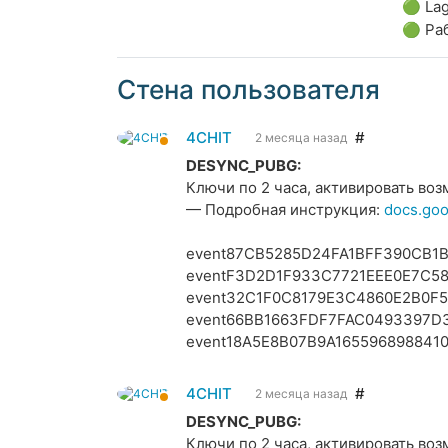
🟢
La
🟢 Ра
Стена пользователя
4CHIT
#
2 месяца назад
DESYNC_PUBG:
Ключи по 2 часа, активировать воз
— Подробная инструкция:
docs.go
event87CB5285D24FA1BFF390CB1
eventF3D2D1F933C7721EEE0E7C5
event32C1F0C8179E3C4860E2B0F5
event66BB1663FDF7FAC0493397D
event18A5E8B07B9A165596898841
4CHIT
#
2 месяца назад
DESYNC_PUBG:
Ключи по 2 часа, активировать воз