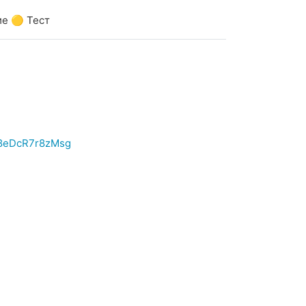
ие 🟡 Тест
8eDcR7r8zMsg