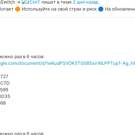
gSwitch
→
пишет в теме
2 дня назад
ботает 🟠 Используйте на свой страх и риск 🔵 На обновлен
можно раз в 6 часов:
ogle.com/document/d/1wKudPSVOK5TG58Ssv16LPPTup1-Ag_h
B727
8C7D
599
3D35
068
можно раз в 6 часов: