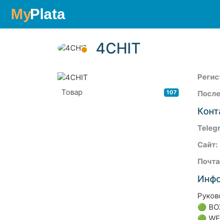
4CHIT
Регис
Товар
107
После
Конт
Teleg
Сайт:
Почта
Инф
Руков
🟢
BO
🟢
WE