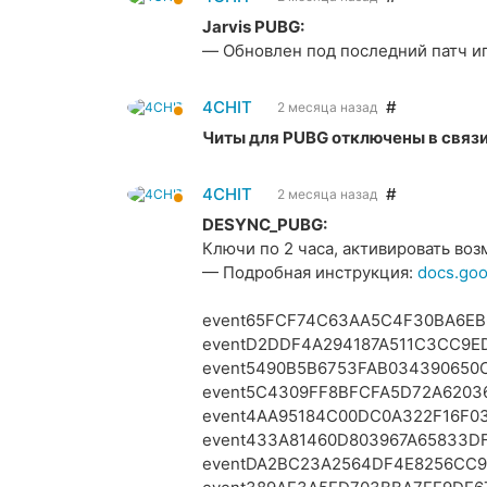
Jarvis PUBG:
— Обновлен под последний патч и
4CHIT
#
2 месяца назад
Читы для PUBG отключены в связи
4CHIT
#
2 месяца назад
DESYNC_PUBG:
Ключи по 2 часа, активировать воз
— Подробная инструкция:
docs.go
event65FCF74C63AA5C4F30BA6EB
eventD2DDF4A294187A511C3CC9E
event5490B5B6753FAB034390650
event5C4309FF8BFCFA5D72A6203
event4AA95184C00DC0A322F16F0
event433A81460D803967A65833D
eventDA2BC23A2564DF4E8256CC