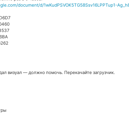
ogle.com/document/d/1wKudPSVOK5TG58Ssv16LPPTup1-Ag_h
D6D7
0460
3537
6BA
6262
дал визуал — должно помочь. Перекачайте загрузчик.
гры