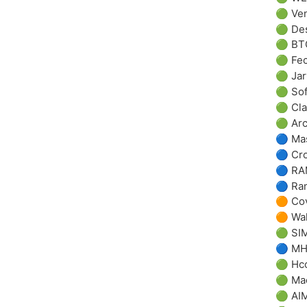
🟢
Ve
🟢
De
🟢
BT
🟢
Fec
🟢
Jar
🟢
So
🟢
Cla
🟢
Ar
🔵
Ma
🔵
Cr
🔵
RA
🔵
Ra
🟠
Co
🟠
Wa
🟢
SI
🔵
M
🟢
Hco
🟢
Ma
🟢
AI