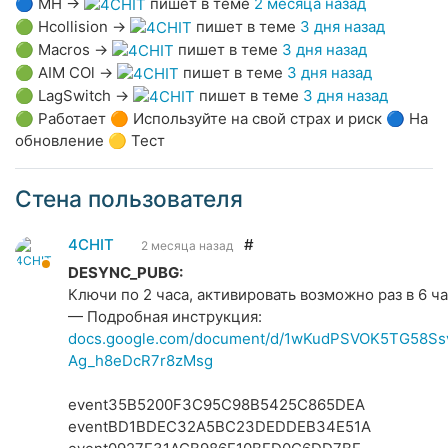
🔵
MH
→
пишет в теме
2 месяца назад
🟢
Hcollision
→
пишет в теме
3 дня назад
🟢
Macros
→
пишет в теме
3 дня назад
🟢
AIM COl
→
пишет в теме
3 дня назад
🟢
LagSwitch
→
пишет в теме
3 дня назад
🟢 Работает 🟠 Используйте на свой страх и риск 🔵 На
обновление 🟡 Тест
Стена пользователя
4CHIT
#
2 месяца назад
DESYNC_PUBG:
Ключи по 2 часа, активировать возможно раз в 6 ча
— Подробная инструкция:
docs.google.com/document/d/1wKudPSVOK5TG58Ss
Ag_h8eDcR7r8zMsg
event35B5200F3C95C98B5425C865DEA
eventBD1BDEC32A5BC23DEDDEB34E51A