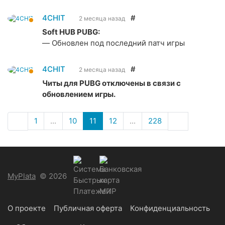
4CHIT
#
2 месяца назад
Soft HUB PUBG:
— Обновлен под последний патч игры
4CHIT
#
2 месяца назад
Читы для PUBG отключены в связи с
обновлением игры.
1
...
10
11
12
...
228
MyPlata
© 2026
О проекте
Публичная оферта
Конфиденциальность