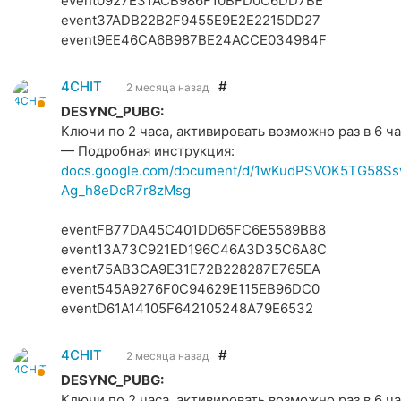
event0927E31ACB986F10BFD0C6DD7BE
event37ADB22B2F9455E9E2E2215DD27
event9EE46CA6B987BE24ACCE034984F
4CHIT
#
2 месяца назад
DESYNC_PUBG:
Ключи по 2 часа, активировать возможно раз в 6 ча
— Подробная инструкция:
docs.google.com/document/d/1wKudPSVOK5TG58Ss
Ag_h8eDcR7r8zMsg
eventFB77DA45C401DD65FC6E5589BB8
event13A73C921ED196C46A3D35C6A8C
event75AB3CA9E31E72B228287E765EA
event545A9276F0C94629E115EB96DC0
eventD61A14105F642105248A79E6532
4CHIT
#
2 месяца назад
DESYNC_PUBG:
Ключи по 2 часа, активировать возможно раз в 6 ча