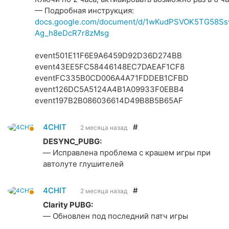
— Подробная инструкция:
docs.google.com/document/d/1wKudPSVOK5TG58Ss
Ag_h8eDcR7r8zMsg
event501E11F6E9A6459D92D36D274BB
event43EE5FC58446148EC7DAEAF1CF8
eventFC335B0CD006A4A71FDDEB1CFBD
event126DC5A5124A4B1A09933F0EBB4
event197B2B086036614D49B8B5B65AF
4CHIT
#
2 месяца назад
DESYNC_PUBG:
— Исправлена проблема с крашем игры при
автолуте глушителей
4CHIT
#
2 месяца назад
Clarity PUBG:
— Обновлен под последний патч игры